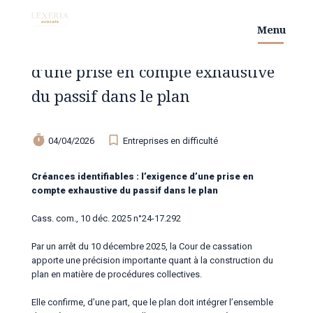
M
e
n
u
Créances identifiables : l’exigence
d’une prise en compte exhaustive
du passif dans le plan
timer
bookmark_border
04/04/2026
Entreprises en difficulté
Créances identifiables : l’exigence d’une prise en
compte exhaustive du passif dans le plan
Cass. com., 10 déc. 2025 n°24-17.292
Par un arrêt du 10 décembre 2025, la Cour de cassation
apporte une précision importante quant à la construction du
plan en matière de procédures collectives.
Elle confirme, d’une part, que le plan doit intégrer l’ensemble